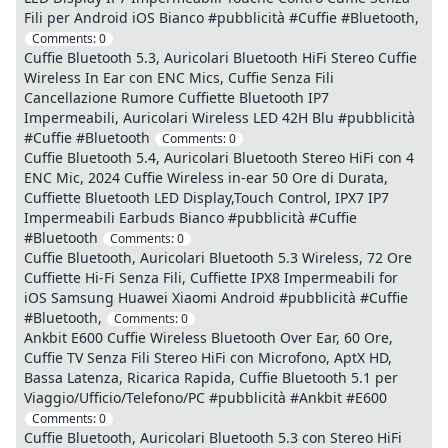
Fili per Android iOS Bianco #pubblicità #Cuffie #Bluetooth,
Comments:
0
Cuffie Bluetooth 5.3, Auricolari Bluetooth HiFi Stereo Cuffie
Wireless In Ear con ENC Mics, Cuffie Senza Fili
Cancellazione Rumore Cuffiette Bluetooth IP7
Impermeabili, Auricolari Wireless LED 42H Blu #pubblicità
#Cuffie #Bluetooth
Comments:
0
Cuffie Bluetooth 5.4, Auricolari Bluetooth Stereo HiFi con 4
ENC Mic, 2024 Cuffie Wireless in-ear 50 Ore di Durata,
Cuffiette Bluetooth LED Display,Touch Control, IPX7 IP7
Impermeabili Earbuds Bianco #pubblicità #Cuffie
#Bluetooth
Comments:
0
Cuffie Bluetooth, Auricolari Bluetooth 5.3 Wireless, 72 Ore
Cuffiette Hi-Fi Senza Fili, Cuffiette IPX8 Impermeabili for
iOS Samsung Huawei Xiaomi Android #pubblicità #Cuffie
#Bluetooth,
Comments:
0
Ankbit E600 Cuffie Wireless Bluetooth Over Ear, 60 Ore,
Cuffie TV Senza Fili Stereo HiFi con Microfono, AptX HD,
Bassa Latenza, Ricarica Rapida, Cuffie Bluetooth 5.1 per
Viaggio/Ufficio/Telefono/PC #pubblicità #Ankbit #E600
Comments:
0
Cuffie Bluetooth, Auricolari Bluetooth 5.3 con Stereo HiFi