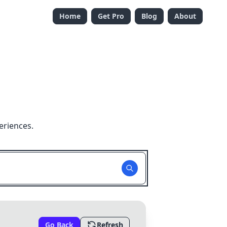
Home
Get Pro
Blog
About
eriences.
Go Back
Refresh