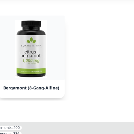
Bergamont (8-Gang-Alfine)
mments:
200
ments:
236