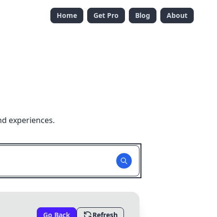
Home
Get Pro
Blog
About
nd experiences.
Go Back
Refresh