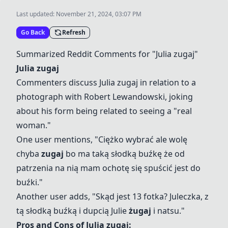
Last updated:
November 21, 2024, 03:07 PM
Go Back
Refresh
Summarized Reddit Comments for "
Julia
zugaj
"
Julia
zugaj
Commenters discuss
Julia
zugaj
in relation to a
photograph with Robert Lewandowski, joking
about his form being related to seeing a "real
woman."
One user mentions, "Ciężko wybrać ale wolę
chyba
zugaj
bo ma taką słodką buźkę że od
patrzenia na nią mam ochotę się spuścić jest do
buźki."
Another user adds, "Skąd jest 13 fotka? Juleczka, z
tą słodką buźką i dupcią Julie
żugaj
i natsu."
Pros and Cons of
Julia
zugaj
: