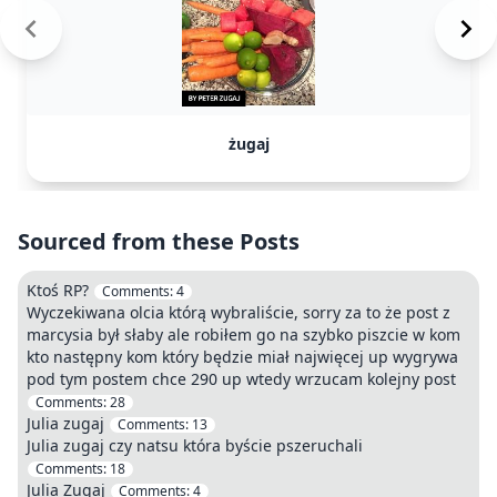
żugaj
Sourced from these Posts
Ktoś RP?
Comments:
4
Wyczekiwana olcia którą wybraliście, sorry za to że post z
marcysia był słaby ale robiłem go na szybko piszcie w kom
kto następny kom który będzie miał najwięcej up wygrywa
pod tym postem chce 290 up wtedy wrzucam kolejny post
Comments:
28
Julia zugaj
Comments:
13
Julia zugaj czy natsu która byście pszeruchali
Comments:
18
Julia Zugaj
Comments:
4