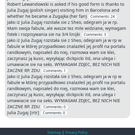
Robert Lewandowski is asked if his good form is thanks to
Julia Zugaj (polish singer) visiting him in Barcelona and
whether he became a Zugajka (her fan)
Comments:
24
Jako iż Julia Zugaj rozstała sie z Sheo, odegram ja w rp.
Mam swoja fabule, ale wasze tez mile widziane, wymagam
fotek i rozpisywania sie na 3/4 linijki
Comments:
3
Jako iż Julia Zugaj rozstała sie z Sheo, odegram ja w rp w
fabule w której przypadkowo znalazłeś jej profil na portalu
randkowym, napisałeś do niej, rozmowa wam sie klei,
zaczynasz ją kusic, wysyłając dickpicki itd, ona ulega i
umawiacie sie na seks. WYMAGAM ZDJEC, BEZ NICH NIE
ZACZNE RP. ZDU
Comments:
1
Jako iż Julia Zugaj rozstała sie z Sheo, odegram ja w rp w
fabule w której przypadkowo znalazłeś jej profil na portalu
randkowym, napisałeś do niej, rozmowa wam sie klei,
zaczynasz ją kusic, wysyłając dickpicki itd, ona ulega i
umawiacie sie na seks. WYMAGAM ZDJEC, BEZ NICH NIE
ZACZNE RP. ZDU
Comments:
0
Julia Zugaj [irtr]
Comments:
0
Sitemap
|
Privacy Policy