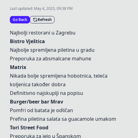
Last updated:
May 4, 2025, 09:38 PM
Go Back
Refresh
Najbolji restorani u Zagrebu
Bistro Vještica
Najbolje spremljena piletina u gradu
Preporuka za absmalcane mahune
Matrix
Nikada bolje spremljena hobotnica, teleća
koljenica također dobra
Definitivno najskuplji na popisu
Burger/beer bar Mrav
Pomfri od batata je odličan
Prefina piletina salata sa guacamole umakom
Tori Street Food
Preporuka za jelo u Španskom